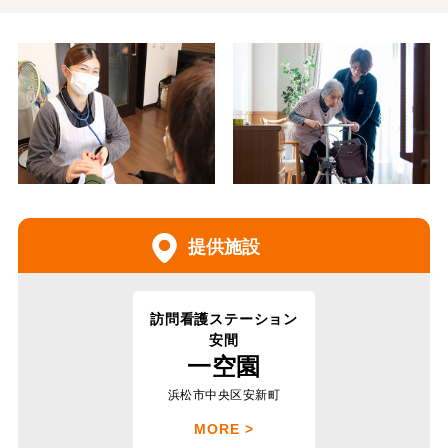
提供施設
訪問看護ステーション
安間
一空園
浜松市中央区安新町
MORE >