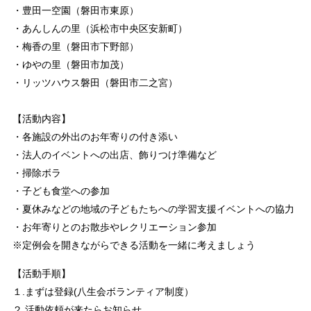
・豊田一空園（磐田市東原）
・あんしんの里（浜松市中央区安新町）
・梅香の里（磐田市下野部）
・ゆやの里（磐田市加茂）
・リッツハウス磐田（磐田市二之宮）
【活動内容】
・各施設の外出のお年寄りの付き添い
・法人のイベントへの出店、飾りつけ準備など
・掃除ボラ
・子ども食堂への参加
・夏休みなどの地域の子どもたちへの学習支援イベントへの協力
・お年寄りとのお散歩やレクリエーション参加
※定例会を開きながらできる活動を一緒に考えましょう
【活動手順】
１.まずは登録(八生会ボランティア制度）
２.活動依頼が来たらお知らせ